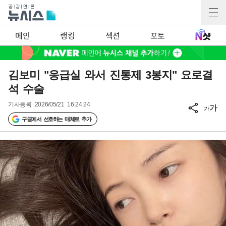
메인
랭킹
섹션
포토
김보미 "응급실 와서 진통제 3봉지" 요로결
석 수술
기사등록
2026/05/21 16:24:24
가
가
구글에서 선호하는 매체로 추가