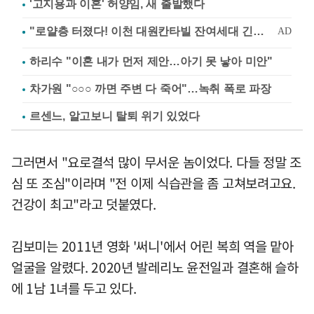
'고지용과 이혼' 허양임, 새 출발했다
하리수 "이혼 내가 먼저 제안…아기 못 낳아 미안"
차가원 "○○○ 까면 주변 다 죽어"…녹취 폭로 파장
르센느, 알고보니 탈퇴 위기 있었다
그러면서 "요로결석 많이 무서운 놈이었다. 다들 정말 조
심 또 조심"이라며 "전 이제 식습관을 좀 고쳐보려고요.
건강이 최고"라고 덧붙였다.
김보미는 2011년 영화 '써니'에서 어린 복희 역을 맡아
얼굴을 알렸다. 2020년 발레리노 윤전일과 결혼해 슬하
에 1남 1녀를 두고 있다.