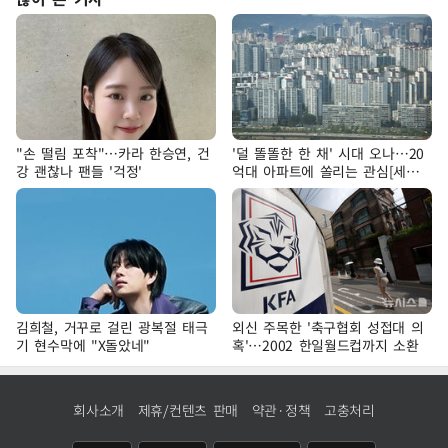
"손 떨림 포착"…카라 한승연, 건
'덜 똘똘한 한 채' 시대 오나…20
강 괜찮나 팬들 '걱정'
억대 아파트에 쏠리는 관심[세제
개편, 그 이후②]
김희철, 거꾸로 걸린 광복절 태극
외신 주목한 '축구협회 성접대 의
기 현수막에 "X돌았네"
혹'…2002 한일월드컵까지 소환
회사소개
제휴/컨텐츠 판매
약관·정책
고충처리