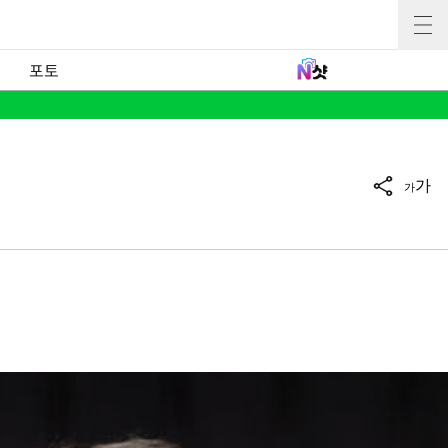
포토
가
가