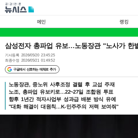
메인
랭킹
삼성전자 총파업 유보…노동장관 "노사가 한발
기사등록
2026/05/20 23:45:25
최종수정
2026/05/21 01:49:52
구글에서 선호하는 매체로 추가
노동장관, 중노위 사후조정 결렬 후 교섭 주재
노조, 총파업 유보키로…22~27일 조합원 투표
향후 1년간 적자사업부 성과급 배분 방식 유예
"대화 해결이 대원칙…K-민주주의 저력 보여줘"