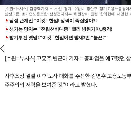
[수원=뉴시스] 김종택기자 = 20일 경기 수원시 장안구 경기고용노동청에
삼성그룹 초기업노동조합 삼성전자지부 위원장이 잠정 합의한에 서명한 후 손을
[수원=뉴시스] 고홍주 변근아 기자 = 총파업을 예고했던
사후조정 결렬 이후 노사 대화를 주선한 김영훈 고용노동부 
주주의의 저력을 보여준 것"이라고 밝혔다.