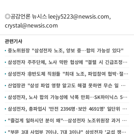
◎공감언론 뉴시스
leejy5223@newsis.com
,
crystal@newsis.com
관련기사
중노위원장 "삼성전자 노조, 양보 중…합의 가능성 있다"
삼성전자 주주단체, 노사 막판 협상에 "결렬 시 긴급조정 '파업전' 발동해야" 주장
삼성전자 非반도체 직원들 "최대 노조, 파업참여 협박·절차 무시" 노동부 진정
산업장관 "삼성 파업 영향 알고도 해결 못하면 무슨 일 하겠나"
삼성전자, 노사 합의 가능성에 낙폭 만회…SK하이닉스 5%↓[핫스탁](종합)
삼성전자, 총파업시 '안전 2396명·보안 4691명' 일단위 필수 근로인원 공지
"즐겁게 일하시던 분이 왜"…삼성전자 노조위원장 과거 영상 '재조명'
"부문 3대 사업부 7이냐, 7대 3이냐" 삼성전자 '교섭 쟁점' 떠오른 성과급 배분 비율