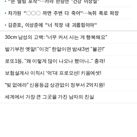
"손 떨림 포착"…카라 한승연 '건강 이상설'
차가원 "○○○ 까면 주변 다 죽어"…녹취 폭로 파장
김준호, 이상준에 "너 직장 내 괴롭힘이야"