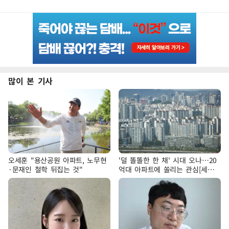
많이 본 기사
오세훈 "용산공원 아파트, 노무현
'덜 똘똘한 한 채' 시대 오나…20
·문재인 철학 뒤집는 것"
억대 아파트에 쏠리는 관심[세제
개편, 그 이후②]