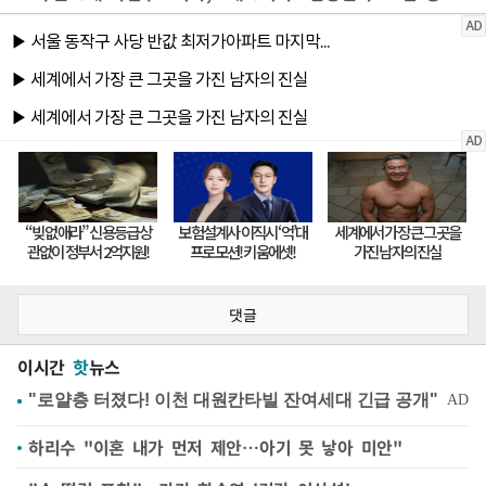
댓글
이시간
핫
뉴스
하리수 "이혼 내가 먼저 제안…아기 못 낳아 미안"