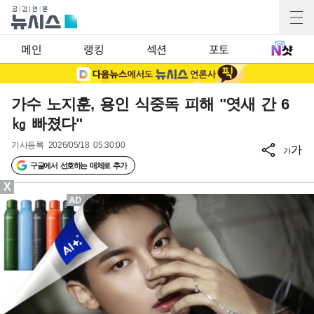
메인
랭킹
섹션
포토
가수 노지훈, 용인 식중독 피해 "엿새 간 6
㎏ 빠졌다"
기사등록
2026/05/18 05:30:00
가
가
구글에서 선호하는 매체로 추가
X