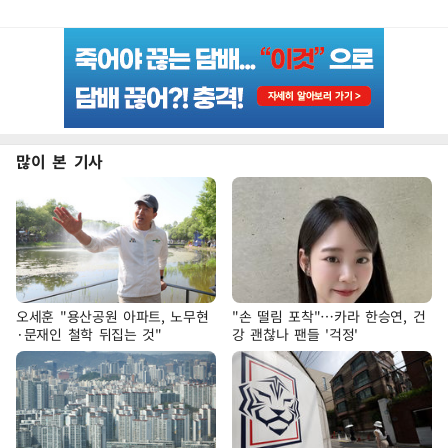
많이 본 기사
오세훈 "용산공원 아파트, 노무현
"손 떨림 포착"…카라 한승연, 건
·문재인 철학 뒤집는 것"
강 괜찮나 팬들 '걱정'