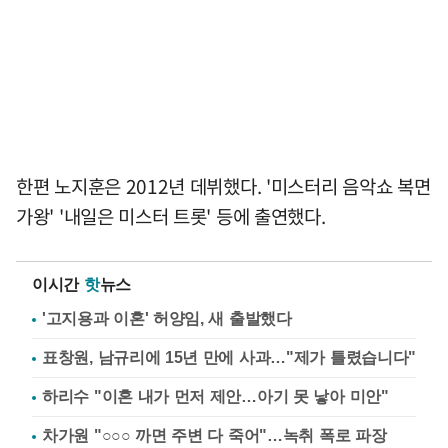
한편 노지훈은 2012년 데뷔했다. '미스터리 음악쇼 복면
가왕' '내일은 미스터 트롯' 등에 출연했다.
이시간
핫
뉴스
'고지용과 이혼' 허양임, 새 출발했다
표창원, 남규리에 15년 만에 사과…"제가 틀렸습니다"
하리수 "이혼 내가 먼저 제안…아기 못 낳아 미안"
차가원 "○○○ 까면 주변 다 죽어"…녹취 폭로 파장