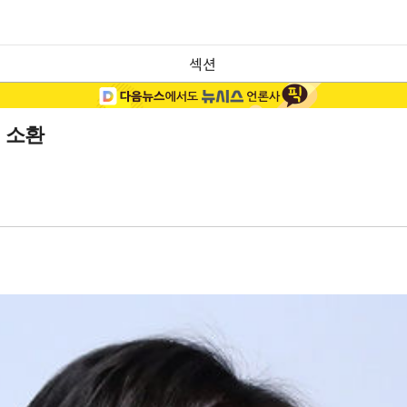
섹션
자 소환