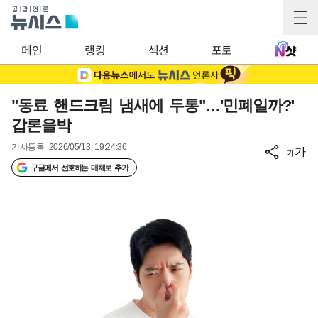
메인
랭킹
섹션
포토
"동료 핸드크림 냄새에 두통"…'민폐일까?'
갑론을박
기사등록
2026/05/13 19:24:36
가
가
구글에서 선호하는 매체로 추가