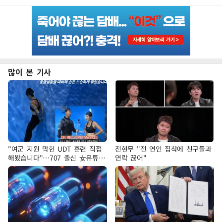
많이 본 기사
"여군 지원 막힌 UDT 훈련 직접
전현무 "전 연인 집착에 친구들과
해봤습니다"…707 출신 女유튜버
연락 끊어"
'완벽 소화'