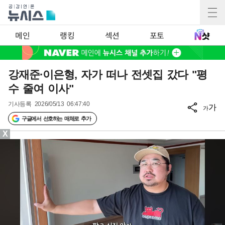
메인
랭킹
섹션
포토
강재준·이은형, 자가 떠나 전셋집 갔다 "평
수 줄여 이사"
기사등록
2026/05/13 06:47:40
가
가
구글에서 선호하는 매체로 추가
X