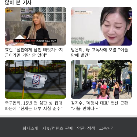
많이 본 기사
효린 "절친에게 남친 빼앗겨…지
방은희, 母 고독사에 오열 "이틀
금이라면 가만 안 있어"
만에 발견"
축구협회, 15년 전 심판 성 접대
김지수, '여행사 대표' 변신 근황
파문에 "현재는 내부 지침 준수"
"가볼 만하니…"
회사소개
제휴/컨텐츠 판매
약관·정책
고충처리