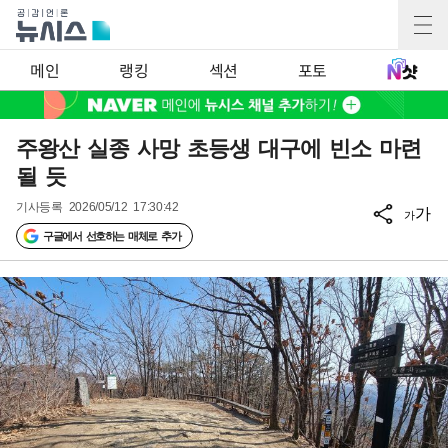
메인
랭킹
섹션
포토
주왕산 실종 사망 초등생 대구에 빈소 마련
될 듯
기사등록
2026/05/12 17:30:42
가
가
구글에서 선호하는 매체로 추가