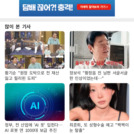
많이 본 기사
황기순 "원정 도박으로 전 재산
정보석 "황정음 전 남편 서글서글
잃고 필리핀 도피"
한 인상이었는데…"
정부, 전 산업에 'AI 옷' 입힌다…
최준희, 또 성형수술 예고 "짝짝이
AI 로봇 연 1000대 보급 추진
눈 탈출"