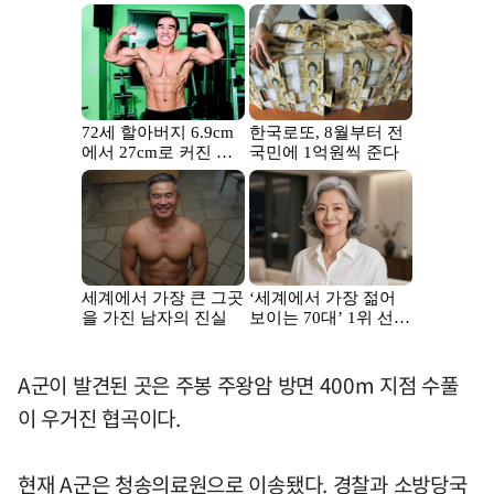
A군이 발견된 곳은 주봉 주왕암 방면 400m 지점 수풀
이 우거진 협곡이다.
현재 A군은 청송의료원으로 이송됐다. 경찰과 소방당국