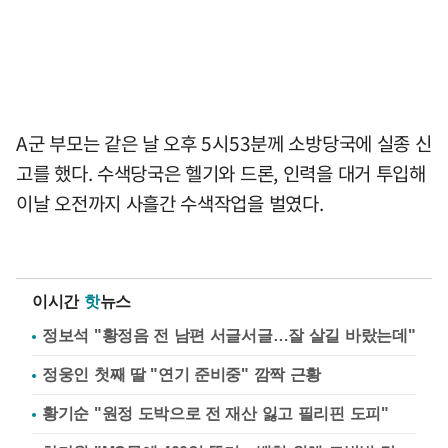
A군 부모는 같은 날 오후 5시53분께 소방당국에 실종 신
고를 했다. 수색당국은 헬기와 드론, 인력을 대거 투입해
이날 오전까지 사흘간 수색작업을 벌였다.
이시간
핫
뉴스
정보석 "황정음 전 남편 서글서글…잘 살길 바랐는데"
정웅인 첫째 딸 "연기 준비중" 깜짝 근황
황기순 "원정 도박으로 전 재산 잃고 필리핀 도피"