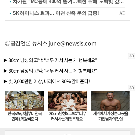
차가원 "MC몽에 400억 뜯겨…백현 위해 도박빚 갚아줘"
◎공감언론 뉴시스
june@newsis.com