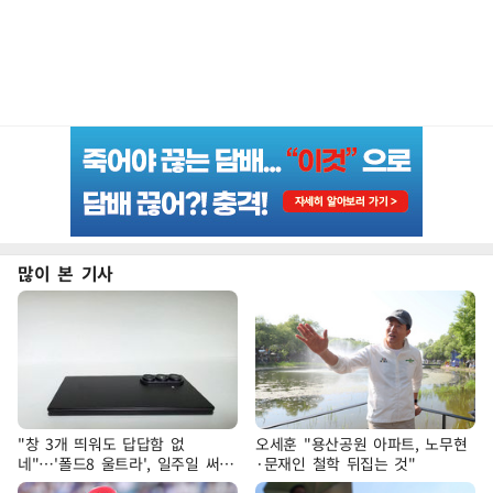
많이 본 기사
"창 3개 띄워도 답답함 없
오세훈 "용산공원 아파트, 노무현
네"…'폴드8 울트라', 일주일 써보
·문재인 철학 뒤집는 것"
니