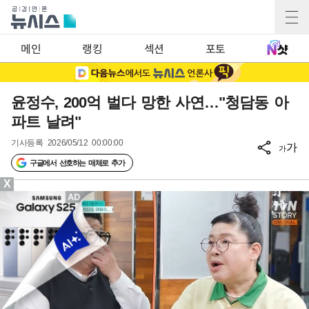
메인
랭킹
섹션
포토
윤정수, 200억 벌다 망한 사연…"청담동 아
파트 날려"
기사등록
2026/05/12 00:00:00
가
가
구글에서 선호하는 매체로 추가
X