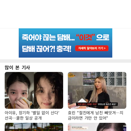
많이 본 기사
아이유, 장기하 '별일 없이 산다'
효린 "절친에게 남친 빼앗겨…지
선곡…쿨한 일상 공개
금이라면 가만 안 있어"