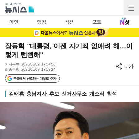
메인
랭킹
섹션
포토
장동혁 "대통령, 이젠 자기죄 없애려 해…이
렇게 뻔뻔해"
기사등록
2026/05/09 17:54:58
가
가
최종수정
2026/05/09 17:58:24
구글에서 선호하는 매체로 추가
김태흠 충남지사 후보 선거사무소 개소식 참석