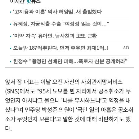
이시간
핫
뉴스
'고지용과 이혼' 의사 허양임, 새 출발했다
유혜정, 자궁적출 수술 "여성성 잃는 것이…"
'마약 자숙' 유아인, 남사친과 뽀뽀 근황
한정수 "황정민 선배만 피해…폭로자 신분 공개하라"
앞서 장 대표는 이날 오전 자신의 사회관계망서비스
(SNS)에서도 "95세 노모를 뵌 자리에서 공소취소가 무
엇인지 아시냐고 물으니 '나를 무시하느냐'고 역정을 내
셨다"며 민주당 박성준 의원이 '국민 열의 아홉은 공소취
소가 무엇인지 모른다'고 말한 것에 대해 비판하기도 했
다.