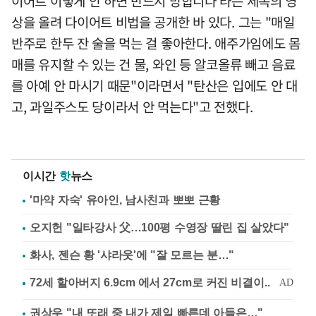
이어트 이렇게 안 하면 반드시 망합니다'라는 제목의 영
상을 올려 다이어트 비법을 공개한 바 있다. 그는 "매일
반주로 한두 잔 술을 먹는 걸 좋아한다. 애주가임에도 몸
매를 유지할 수 있는 건 물, 와인 등 알코올류 빼고 음료
를 아예 안 마시기 때문"이라면서 "탄산은 입에도 안 대
고, 과일주스도 당이라서 안 먹는다"고 전했다.
이시간
핫
뉴스
'마약 자숙' 유아인, 남사친과 뽀뽀 근황
오지헌 "일타강사 父…100평 수영장 딸린 집 살았다"
화사, 젠슨 황 '샤라웃'에 "잘 모르는 분…"
권상우 "내 또래 중 내가 제일 빠른데 아들은…"