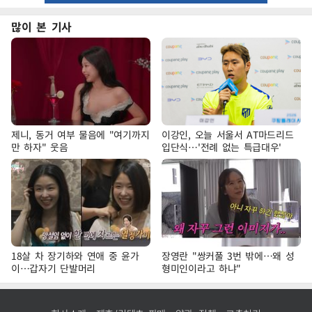
많이 본 기사
제니, 동거 여부 물음에 "여기까지
이강인, 오늘 서울서 AT마드리드
만 하자" 웃음
입단식…'전례 없는 특급대우'
18살 차 장기하와 연애 중 윤가
장영란 "쌍커풀 3번 밖에…왜 성
이…갑자기 단발머리
형미인이라고 하냐"