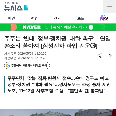
메인
랭킹
섹션
포토
주주는 '반대' 정부·정치권 '대화 촉구'…연일
쓴소리 쏟아져 [삼성전자 파업 전운③]
기사등록
2026/05/09 13:00:00
가
가
최종수정
2026/05/09 13:05:48
구글에서 선호하는 매체로 추가
주주단체, 맞불 집회·탄원서 접수…손배 청구도 예고
정부·정치권 "대화 필요"…경사노위는 조정·중재 제안
노조, 11~12일 사후조정 수용…"불만족 땐 총파업"