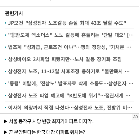
관련기사
JP모건 "삼성전자 노조갈등 손실 최대 43조 달할 수도"
"非반도체 엑소더스" 노노 갈등에 흔들리는 '단일 대오' [삼성전자 파업 전운②]
법조계 "성과급, 근로조건 아냐"…쟁의 정당성, '가처분 최대 쟁점'으로 [삼성전자 파업 전운①]
삼성바이오 2차파업 피했지만…노사 갈등 장기화 조짐
삼성전자 노조, 11~12일 사후조정 응하기로 "불만족시 총파업"
'동행' 이탈에, '전삼노' 발표자료 삭제 소동도…삼성전자 노조 갈등 '수면 위'
삼성전자 노조 파업 예고에 "K반도체 위기"…정관재계 각계각층서 제언 쏟아져
이사회 의장까지 직접 나섰다…삼성전자 노조, 전방위 비판에 파업 동력 흔들리나