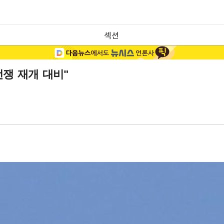
섹션
전쟁 재개 대비"