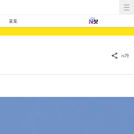
포토
가
가