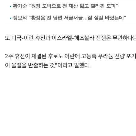
황기순 "원정 도박으로 전 재산 잃고 필리핀 도피"
정보석 "황정음 전 남편 서글서글…잘 살길 바랐는데"
또 미국-이란 휴전과 이스라엘-헤즈볼라 전쟁은 무관하다는
2주 휴전이 체결된 후로도 이란에 고농축 우라늄 전량 포
이 물질을 반출하는 것"이라고 말했다.