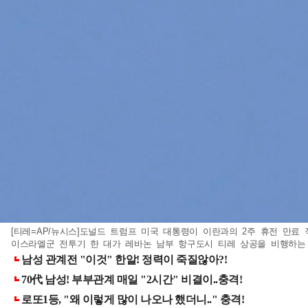
[티레=AP/뉴시스]도널드 트럼프 미국 대통령이 이란과의 2주 휴전 만료
이스라엘군 전투기 한 대가 레바논 남부 항구도시 티레 상공을 비행하는 모습. 