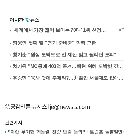
이시간
핫
뉴스
정웅인 첫째 딸 "연기 준비중" 깜짝 근황
황기순 "원정 도박으로 전 재산 잃고 필리핀 도피"
차가원 "MC몽에 400억 뜯겨…백현 위해 도박빚 갚아줘"
유승민 "육사 탓에 쿠데타?…尹졸업 서울대도 없애나"
◎공감언론 뉴시스
lje@newsis.com
관련기사
"이란 무기한 핵동결·전량 반출 동의"…트럼프 돌발발언 역효과 났나