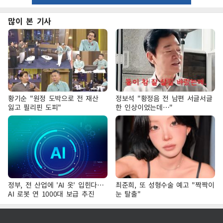
많이 본 기사
황기순 "원정 도박으로 전 재산
정보석 "황정음 전 남편 서글서글
잃고 필리핀 도피"
한 인상이었는데…"
정부, 전 산업에 'AI 옷' 입힌다…
최준희, 또 성형수술 예고 "짝짝이
AI 로봇 연 1000대 보급 추진
눈 탈출"