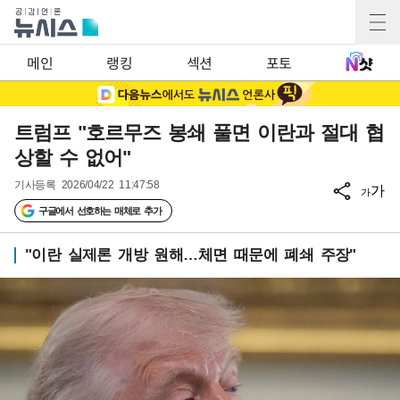
메인
랭킹
섹션
포토
트럼프 "호르무즈 봉쇄 풀면 이란과 절대 협
상할 수 없어"
기사등록
2026/04/22 11:47:58
가
가
구글에서 선호하는 매체로 추가
"이란 실제론 개방 원해…체면 때문에 폐쇄 주장"