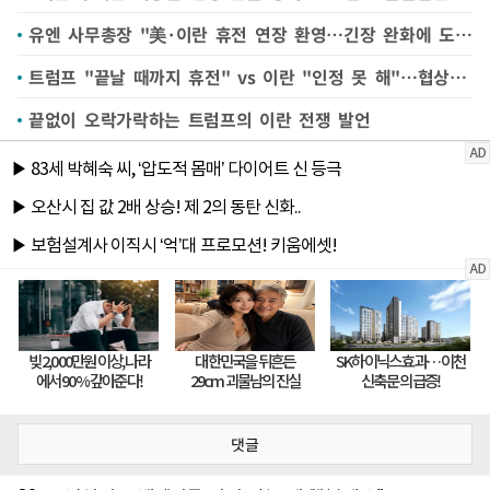
유엔 사무총장 "美·이란 휴전 연장 환영…긴장 완화에 도움"
트럼프 "끝날 때까지 휴전" vs 이란 "인정 못 해"…협상 다시 '안갯속'
끝없이 오락가락하는 트럼프의 이란 전쟁 발언
댓글