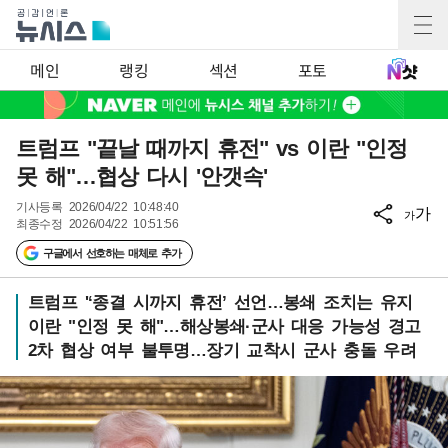
메인
랭킹
섹션
포토
트럼프 "끝날 때까지 휴전" vs 이란 "인정
못 해"…협상 다시 '안갯속'
기사등록
2026/04/22 10:48:40
가
가
최종수정
2026/04/22 10:51:56
구글에서 선호하는 매체로 추가
트럼프 '‘종결 시까지 휴전’ 선언…봉쇄 조치는 유지
이란 "인정 못 해"…해상봉쇄·군사 대응 가능성 경고
2차 협상 여부 불투명…장기 교착시 군사 충돌 우려