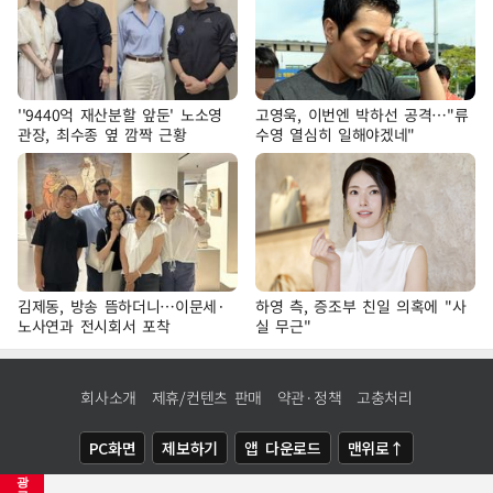
''9440억 재산분할 앞둔' 노소영
고영욱, 이번엔 박하선 공격…"류
관장, 최수종 옆 깜짝 근황
수영 열심히 일해야겠네"
김제동, 방송 뜸하더니…이문세·
하영 측, 증조부 친일 의혹에 "사
노사연과 전시회서 포착
실 무근"
회사소개
제휴/컨텐츠 판매
약관·정책
고충처리
PC화면
제보하기
앱 다운로드
맨위로↑
광