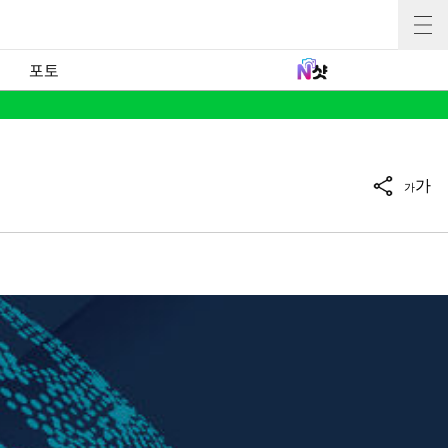
포토
가
가