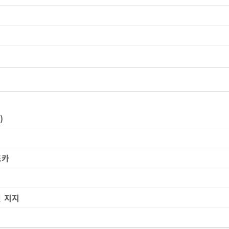
)
드카
원 지지