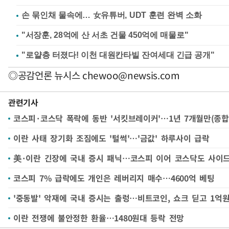
손 묶인채 물속에… 女유튜버, UDT 훈련 완벽 소화
"서장훈, 28억에 산 서초 건물 450억에 매물로"
◎공감언론 뉴시스
chewoo@newsis.com
관련기사
코스피·코스닥 폭락에 동반 '서킷브레이커'…1년 7개월만(종합
이란 사태 장기화 조짐에도 '털썩'…'금값' 하루사이 급락
美·이란 긴장에 국내 증시 패닉…코스피 이어 코스닥도 사이
코스피 7% 급락에도 개인은 레버리지 매수…4600억 베팅
'중동발' 악재에 국내 증시는 출렁…비트코인, 쇼크 딛고 1억
이란 전쟁에 불안정한 환율…1480원대 등락 전망