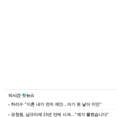
이시간
핫
뉴스
하리수 "이혼 내가 먼저 제안…아기 못 낳아 미안"
표창원, 남규리에 15년 만에 사과…"제가 틀렸습니다"