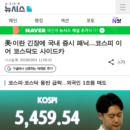
메인
랭킹
섹션
포토
美·이란 긴장에 국내 증시 패닉…코스피 이
어 코스닥도 사이드카
기사등록
2026/03/04 11:06:32
가
가
구글에서 선호하는 매체로 추가
코스피·코스닥 동반 급락…외국인 1조원 매도