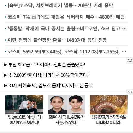
[속보]코스닥, 서킷브레이커 발동…20분간 거래 중단
코스피 7% 급락에도 개인은 레버리지 매수…4600억 베팅
'중동발' 악재에 국내 증시는 출렁…비트코인, 쇼크 딛고 1억원 지지
이란 전쟁에 불안정한 환율…1480원대 등락 전망
코스피 5592.59(▼3.44%), 코스닥 1112.08(▼2.25%), 원·달러 환율 1479.0원(▲12.9원) 개장[시황]