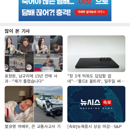
많이 본 기사
표창원, 남규리에 15년 만에 사
"창 3개 띄워도 답답함 없
과…"제가 틀렸습니다"
네"…'폴드8 울트라', 일주일 써보
니
英유명 여배우, 큰 교통사고서 기
[속보]뉴욕증시 상승 마감…S&P