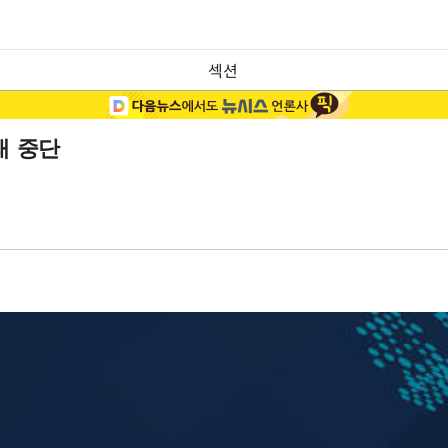
섹션
래 중단