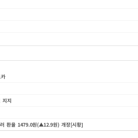
드카
원 지지
달러 환율 1479.0원(▲12.9원) 개장[시황]