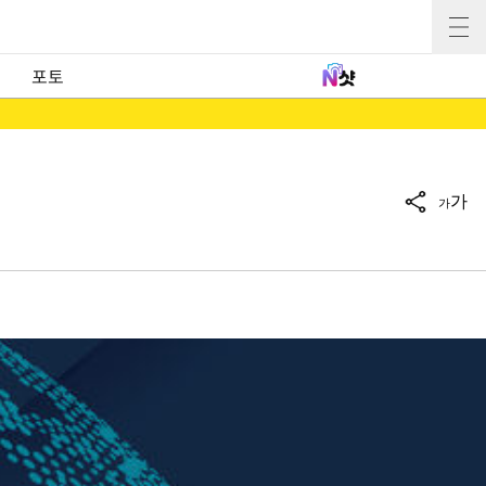
포토
가
가