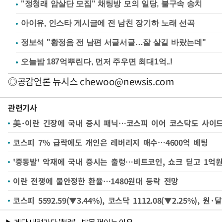
"정청래 암살단 모집" 채팅방 모의 일당, 불구속 송치
아이유, 인스타 게시글에 전 남친 장기하 노래 선곡
정보석 "황정음 전 남편 서글서글…잘 살길 바랐는데"
◎공감언론 뉴시스
chewoo@newsis.com
관련기사
美·이란 긴장에 국내 증시 패닉…코스피 이어 코스닥도 사이
코스피 7% 급락에도 개인은 레버리지 매수…4600억 베팅
'중동발' 악재에 국내 증시는 출렁…비트코인, 쇼크 딛고 1억
이란 전쟁에 불안정한 환율…1480원대 등락 전망
코스피 5592.59(▼3.44%), 코스닥 1112.08(▼2.25%), 원·