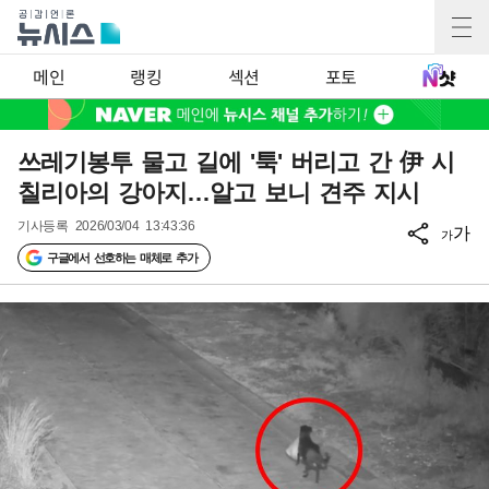
메인
랭킹
섹션
포토
쓰레기봉투 물고 길에 '툭' 버리고 간 伊 시
칠리아의 강아지…알고 보니 견주 지시
기사등록
2026/03/04 13:43:36
가
가
구글에서 선호하는 매체로 추가