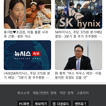
홍서범♥조갑경, 아들 불륜 사과
SK하이닉스, 주당 375원 분기배당
후 근황…밝은 미소
결정…3분기 중 추가 주주환원 발
표
[속보]SK하이닉스, 주당 375원 분
與 황희 "버스 하우스 제안…이동
기 배당…"3분기 중 주주환원 방
용이한 장점도 있을 것"
안 확정"
회사소개
제휴/컨텐츠 판매
약관·정책
고충처리
PC화면
제보하기
앱 다운로드
맨위로↑