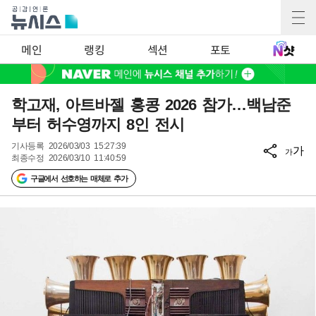
메인
랭킹
섹션
포토
학고재, 아트바젤 홍콩 2026 참가…백남준
부터 허수영까지 8인 전시
기사등록
2026/03/03 15:27:39
가
가
최종수정
2026/03/10 11:40:59
구글에서 선호하는 매체로 추가