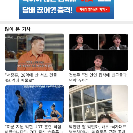
많이 본 기사
"서장훈, 28억에 산 서초 건물
전현무 "전 연인 집착에 친구들과
450억에 매물로"
연락 끊어"
"여군 지원 막힌 UDT 훈련 직접
박찬민 딸 박민하, 배우·국가대표
해봤습니다"…707 출신 女유튜버
병행하더니…여유로운 근황 공개