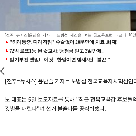
[전주=뉴시스]윤난슬 기자 = 노병섭 새길을 여는 참교육포럼 대표가 10일 
[전주=뉴시스] 윤난슬 기자 = 노병섭 전국교육자치혁신연
노 대표는 5일 보도자료를 통해 "최근 전북교육감 후보들
깃발을 내린다"며 선거 불출마를 공식화했다.