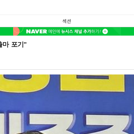
섹션
마 포기"