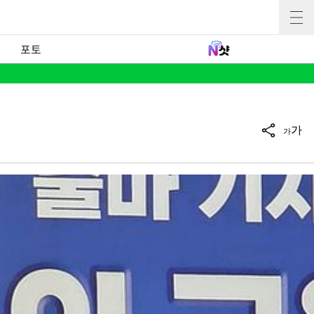
포토
가
가