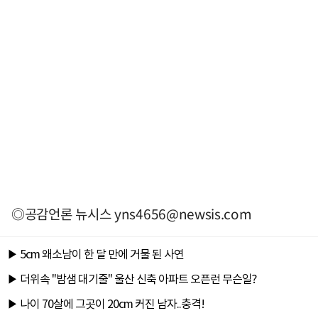
◎공감언론 뉴시스
yns4656@newsis.com