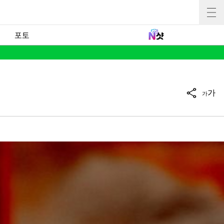
포토
가
가