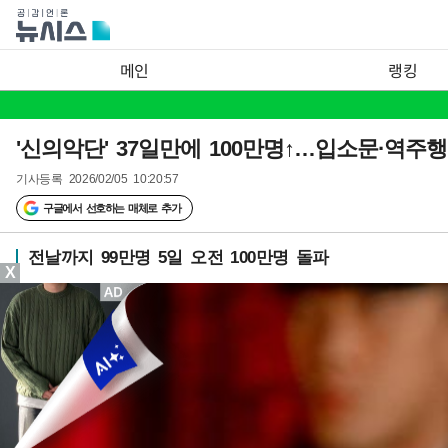
메인
랭킹
'신의악단' 37일만에 100만명↑…입소문·역주
기사등록
2026/02/05 10:20:57
구글에서 선호하는 매체로 추가
전날까지 99만명 5일 오전 100만명 돌파
X