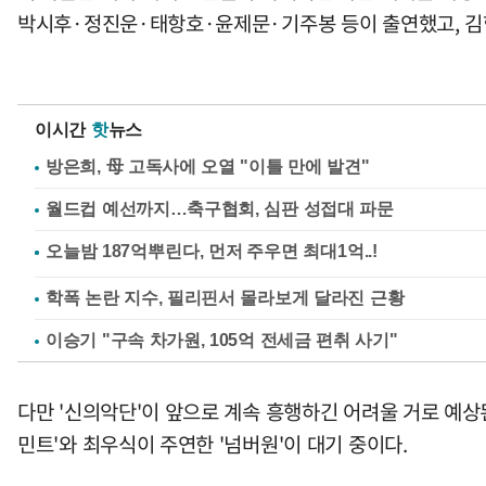
박시후·정진운·태항호·윤제문·기주봉 등이 출연했고, 김
이시간
핫
뉴스
방은희, 母 고독사에 오열 "이틀 만에 발견"
월드컵 예선까지…축구협회, 심판 성접대 파문
학폭 논란 지수, 필리핀서 몰라보게 달라진 근황
이승기 "구속 차가원, 105억 전세금 편취 사기"
다만 '신의악단'이 앞으로 계속 흥행하긴 어려울 거로 예상된
민트'와 최우식이 주연한 '넘버원'이 대기 중이다.