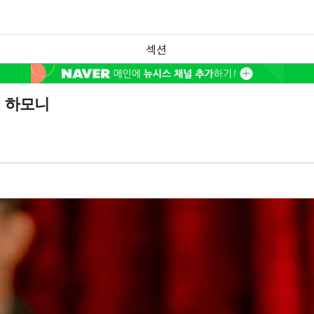
섹션
행 하모니