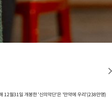
12월31일 개봉한 '신의악단'은 '만약에 우리'(238만명)