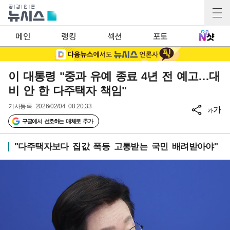
메인
랭킹
섹션
포토
이 대통령 "중과 유예 종료 4년 전 예고…대
비 안 한 다주택자 책임"
기사등록
2026/02/04 08:20:33
가
가
구글에서 선호하는 매체로 추가
"다주택자보다 집값 폭등 고통받는 국민 배려받아야"