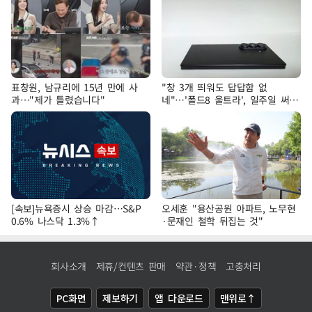
표창원, 남규리에 15년 만에 사
"창 3개 띄워도 답답함 없
과…"제가 틀렸습니다"
네"…'폴드8 울트라', 일주일 써보
니
[속보]뉴욕증시 상승 마감…S&P
오세훈 "용산공원 아파트, 노무현
0.6% 나스닥 1.3%↑
·문재인 철학 뒤집는 것"
회사소개
제휴/컨텐츠 판매
약관·정책
고충처리
PC화면
제보하기
앱 다운로드
맨위로↑