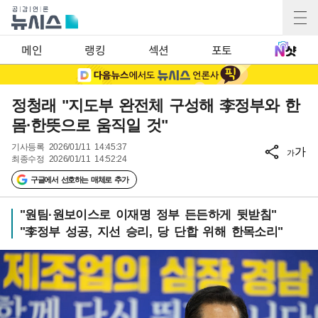
메인
랭킹
섹션
포토
정청래 "지도부 완전체 구성해 李정부와 한
몸·한뜻으로 움직일 것"
기사등록
2026/01/11 14:45:37
가
가
최종수정
2026/01/11 14:52:24
구글에서 선호하는 매체로 추가
"원팀·원보이스로 이재명 정부 든든하게 뒷받침"
"李정부 성공, 지선 승리, 당 단합 위해 한목소리"