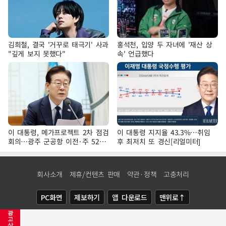
김희철, 결국 '거꾸로 태극기' 사과
홍석천, 입양 두 자녀에 '재산 상
"깊게 보지 못했다"
속' 언급했다
이 대통령, 메가프로젝트 2차 점검
이 대통령 지지율 43.3%…취임
회의…광주 군공항 이전·주 52시
후 최저치 또 경신[리얼미터]
간 예외 등 논의
회사소개
제휴/컨텐츠 판매
약관·정책
고충처리
PC화면
제보하기
앱 다운로드
맨위로↑
광
COPYRIGHTⓒ
NEWSIS
ALL RIGHTS RESERVED.
고
삭