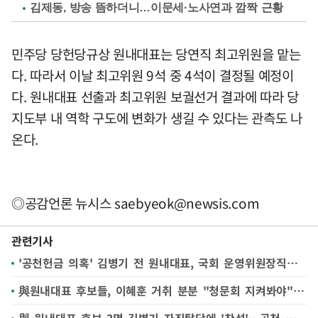
김제동, 방송 뜸하더니…이문세·노사연과 깜짝 근황
민주당 당헌당규상 원내대표는 당연직 최고위원을 맡는
다. 따라서 이날 최고위원 9석 중 4석이 결정될 예정이
다. 원내대표 선출과 최고위원 보궐선거 결과에 따라 당
지도부 내 역학 구도에 변화가 생길 수 있다는 관측도 나
온다.
◎공감언론 뉴시스
saebyeok@newsis.com
관련기사
'공천헌금 의혹' 김병기 전 원내대표, 국회 운영위원장직도 사임
與원내대표 후보들, 이혜훈 거취 분분 "청문회 지켜봐야" "방어할 이유 없어"
與 원내대표 후보 3명 김병기 자진탈당에 '찬성'…공천 전수조사 온도차(종합)