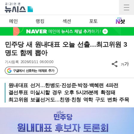
메인
랭킹
섹션
포토
민주당 새 원내대표 오늘 선출…최고위원 3
명도 함께 뽑아
기사등록
2026/01/11 06:00:00
가
가
구글에서 선호하는 매체로 추가
원내대표 선거…한병도·진성준·박정·백혜련 4파전
결선투표 미실시할 경우 오후 5시25분께 확정돼
최고위원 보궐선거도…친명·친청 역학 구도 변화 주목