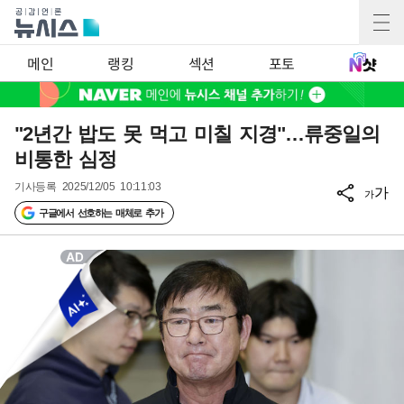
메인
랭킹
섹션
포토
"2년간 밥도 못 먹고 미칠 지경"…류중일의
비통한 심정
기사등록
2025/12/05 10:11:03
가
가
구글에서 선호하는 매체로 추가