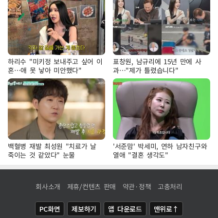
하리수 "미키정 보내주고 싶어 이
표창원, 남규리에 15년 만에 사
혼…애 못 낳아 미안했다"
과…"제가 틀렸습니다"
백혈병 재발 최성원 "치료가 날
'서준맘' 박세미, 연하 남자친구와
죽이는 것 같았다" 눈물
열애 "결혼 생각도"
회사소개
제휴/컨텐츠 판매
약관·정책
고충처리
PC화면
제보하기
앱 다운로드
맨위로↑