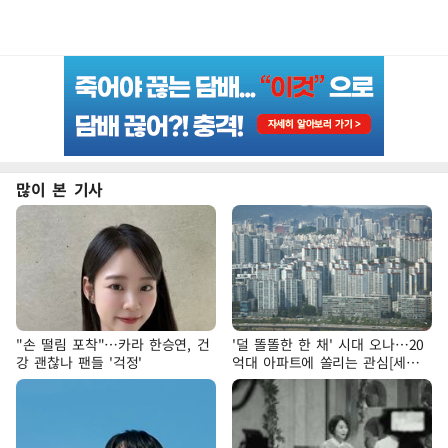
많이 본 기사
"손 떨림 포착"…카라 한승연, 건
'덜 똘똘한 한 채' 시대 오나…20
강 괜찮나 팬들 '걱정'
억대 아파트에 쏠리는 관심[세제
개편, 그 이후②]