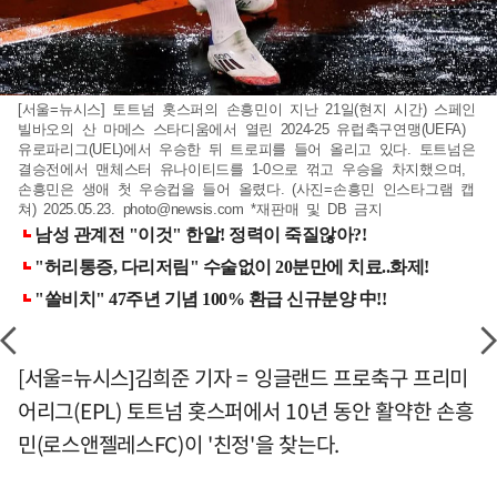
[서울=뉴시스] 토트넘 홋스퍼의 손흥민이 지난 21일(현지 시간) 스페인
빌바오의 산 마메스 스타디움에서 열린 2024-25 유럽축구연맹(UEFA)
유로파리그(UEL)에서 우승한 뒤 트로피를 들어 올리고 있다. 토트넘은
결승전에서 맨체스터 유나이티드를 1-0으로 꺾고 우승을 차지했으며,
손흥민은 생애 첫 우승컵을 들어 올렸다. (사진=손흥민 인스타그램 캡
쳐) 2025.05.23.
photo@newsis.com
*재판매 및 DB 금지
[서울=뉴시스]김희준 기자 = 잉글랜드 프로축구 프리미
어리그(EPL) 토트넘 홋스퍼에서 10년 동안 활약한 손흥
민(로스앤젤레스FC)이 '친정'을 찾는다.