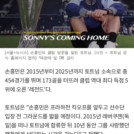
[서울=뉴시스] 손흥민의 클럽 방문을 알린 토트넘. (사진 = 토트넘 공
식 홈페이지 캡처) *재판매 및 DB 금지
손흥민은 2015년부터 2025년까지 토트넘 소속으로 총
454경기를 뛰며 173골을 터뜨려 클럽 역대 최다 득점 5
위에 오른 '레전드'다.
토트넘은 "손흥민은 프라하전 킥오프를 앞두고 선수단
입장 전 그라운드를 밟을 에정이다. 2015년 레버쿠젠(독
일)을 떠나 토트넘에 합류한 뒤 10년 동안 그를 사랑했던
팬들에게 보답하는 시간을 갖는다"고 전했다.