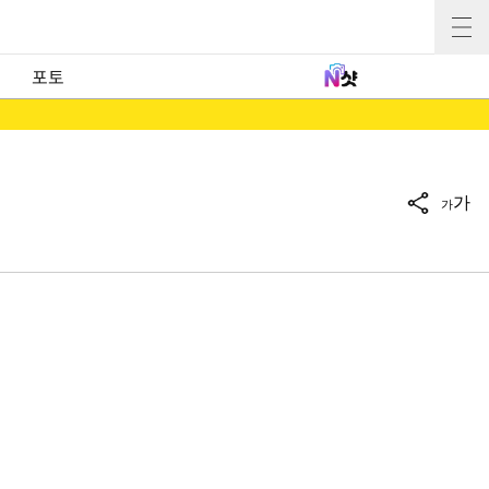
포토
가
가