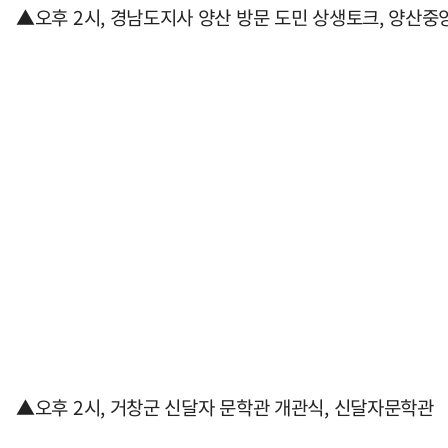
▲오후 2시, 경남도지사 양산 방문 도민 상생토크, 양산
▲오후 2시, 거창군 신달자 문학관 개관식, 신달자문학관