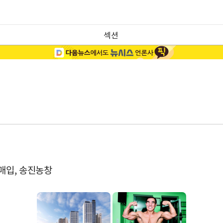
섹션
매입, 송진농창