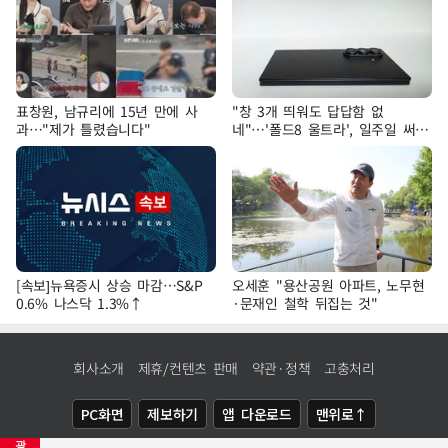
표창원, 남규리에 15년 만에 사
"창 3개 띄워도 답답함 없
과…"제가 틀렸습니다"
네"…'폴드8 울트라', 일주일 써보
니
[속보]뉴욕증시 상승 마감…S&P
오세훈 "용산공원 아파트, 노무현
0.6% 나스닥 1.3%↑
·문재인 철학 뒤집는 것"
회사소개
제휴/컨텐츠 판매
약관·정책
고충처리
PC화면
제보하기
앱 다운로드
맨위로↑
광