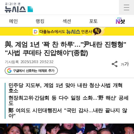
메인
랭킹
섹션
포토
與, 계엄 1년 '꽉 찬 하루'…"尹내란 진행형"
"사법 쿠데타 진압해야"(종합)
기사등록
2025/12/03 20:52:32
가
가
구글에서 선호하는 매체로 추가
민주당 지도부, 계엄 1년 맞아 내란 청산·사법 개혁
호소
현장최고위·간담회 등 다수 일정 소화…'野 해산' 공세
도
鄭 여의도 시민대행진서 "국민 감사…내란 끝나지 않
아"