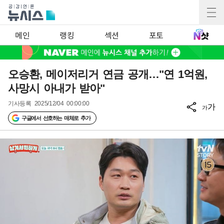
메인
랭킹
섹션
포토
오승환, 메이저리거 연금 공개…"연 1억원,
사망시 아내가 받아"
기사등록
2025/12/04 00:00:00
가
가
구글에서 선호하는 매체로 추가