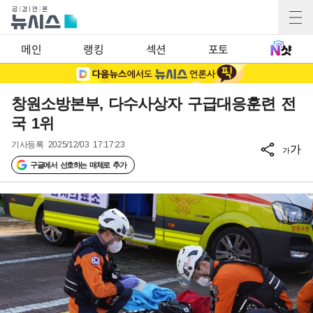
메인
랭킹
섹션
포토
창원소방본부, 다수사상자 구급대응훈련 전
국 1위
기사등록
2025/12/03 17:17:23
가
가
구글에서 선호하는 매체로 추가