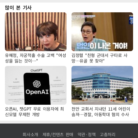
많이 본 기사
유혜정, 자궁적출 수술 고백 "여성
김정렬 "친형 군대서 구타로 사
성을 잃는 것이…"
망…유골 못 찾아"
오픈AI, 챗GPT 무료 이용자에 최
천안 교회서 지내던 11세 어린이
신모델 무제한 개방
숨져…경찰, 아동학대 혐의 수사
회사소개
제휴/컨텐츠 판매
약관·정책
고충처리