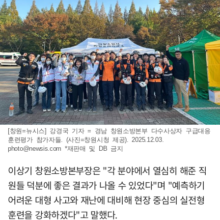
[창원=뉴시스] 강경국 기자 = 경남 창원소방본부 다수사상자 구급대응
훈련평가 참가자들. (사진=창원시청 제공). 2025.12.03.
photo@newsis.com
*재판매 및 DB 금지
이상기 창원소방본부장은 "각 분야에서 열심히 해준 직
원들 덕분에 좋은 결과가 나올 수 있었다"며 "예측하기
어려운 대형 사고와 재난에 대비해 현장 중심의 실전형
훈련을 강화하겠다"고 말했다.