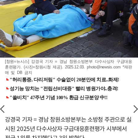
[창원=뉴시스] 강경국 기자 = 경남 창원소방본부 다수사상자 구급대응
훈련평가. (사진=창원시청 제공). 2025.12.03.
photo@newsis.com
*재판
매 및 DB 금지
강경국 기자 = 경남 창원소방본부는 소방청 주관으로 실
시된 2025년 다수사상자 구급대응훈련평가 시부에서
전국 1위를 차지했다고 3일 밝혔다.