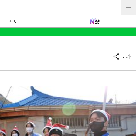
포토
가
가