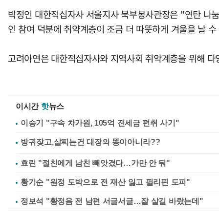
박정인 대한적십자사 서울지사 북부봉사관장은 "연탄 나눔은
인 참여 덕분에 취약계층이 조금 더 따뜻하게 겨울을 날 수
고려아연은 대한적십자사와 지역사회 취약계층을 위해 다양
이시간
핫
뉴스
이승기 "구속 차가원, 105억 전세금 편취 사기"
효린 "절친에게 남친 빼앗겼다…가만 안 둬"
황기순 "원정 도박으로 전 재산 잃고 필리핀 도피"
정보석 "황정음 전 남편 서글서글…잘 살길 바랐는데"