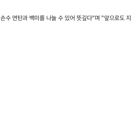
손수 연탄과 백미를 나눌 수 있어 뜻깊다"며 "앞으로도 지