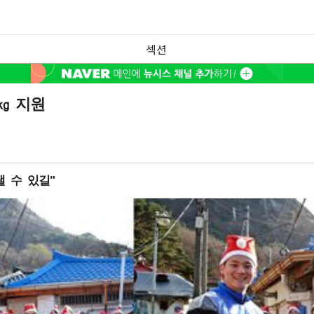
섹션
0㎏ 지원
 수 있길"