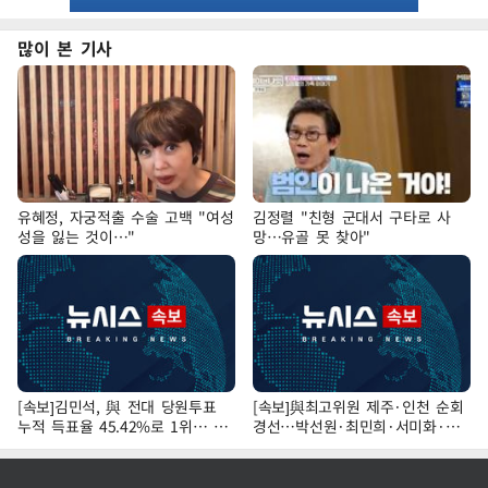
많이 본 기사
유혜정, 자궁적출 수술 고백 "여성
김정렬 "친형 군대서 구타로 사
성을 잃는 것이…"
망…유골 못 찾아"
[속보]김민석, 與 전대 당원투표
[속보]與최고위원 제주·인천 순회
누적 득표율 45.42%로 1위… 정
경선…박선원·최민희·서미화·한
청래 44.56%
민수·김용 순