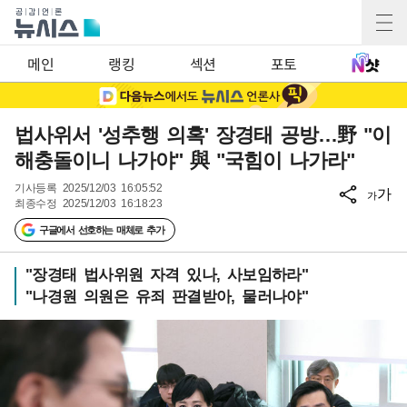
메인
랭킹
섹션
포토
법사위서 '성추행 의혹' 장경태 공방…野 "이
해충돌이니 나가야" 與 "국힘이 나가라"
기사등록
2025/12/03 16:05:52
가
가
최종수정
2025/12/03 16:18:23
구글에서 선호하는 매체로 추가
"장경태 법사위원 자격 있나, 사보임하라"
"나경원 의원은 유죄 판결받아, 물러나야"