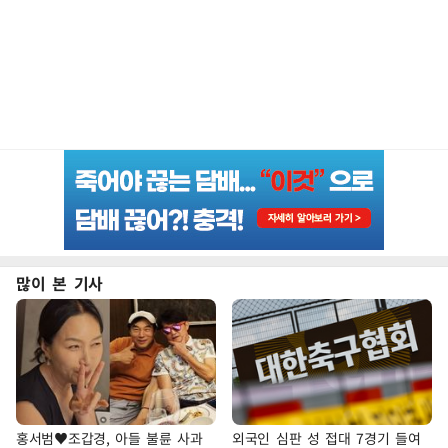
많이 본 기사
홍서범♥조갑경, 아들 불륜 사과
외국인 심판 성 접대 7경기 들여