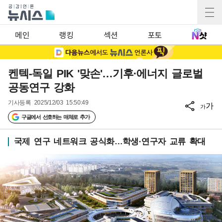
메인
랭킹
섹션
포토
켄텍-독일 PIK '맞손'…기후·에너지 글로벌
공동연구 강화
기사등록
2025/12/03 15:50:49
가
가
구글에서 선호하는 매체로 추가
국제 연구 네트워크 공식화…학생·연구자 교류 확대