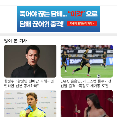
많이 본 기사
한정수 "황정민 선배만 피해…떳
LAFC 손흥민, 리그스컵 톨루카전
떳하면 신분 공개하라"
선발 출격…득점포 재가동 도전