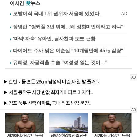
이시간
핫
뉴스
장영란 "쌍커풀 3번 밖에…왜 성형미인이라고 하냐"
'마약 자숙' 유아인, 남사친과 뽀뽀 근황
다이어트 주사 맞은 이순실 "10개월만에 45㎏ 감량"
유혜정, 자궁적출 수술 "여성성 잃는 것이…"