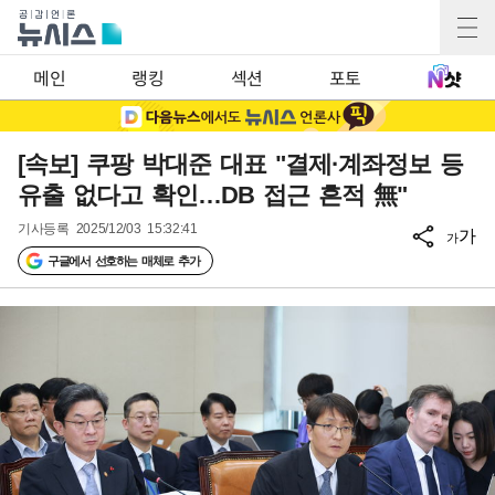
메인
랭킹
섹션
포토
[속보] 쿠팡 박대준 대표 "결제·계좌정보 등
유출 없다고 확인…DB 접근 흔적 無"
기사등록
2025/12/03 15:32:41
가
가
구글에서 선호하는 매체로 추가