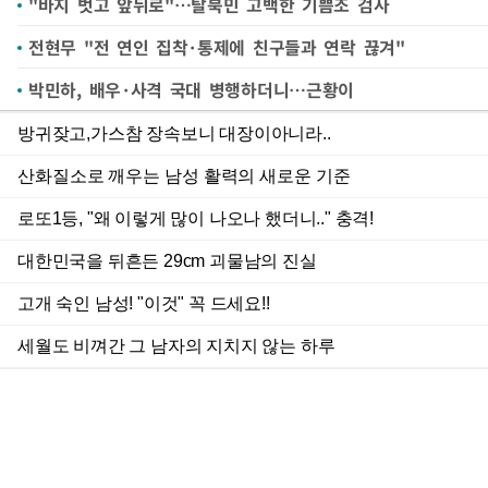
"바지 벗고 앞뒤로"…탈북민 고백한 기쁨조 검사
전현무 "전 연인 집착·통제에 친구들과 연락 끊겨"
박민하, 배우·사격 국대 병행하더니…근황이