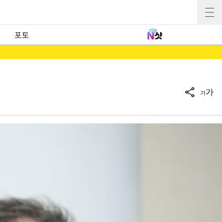
포토
가
가