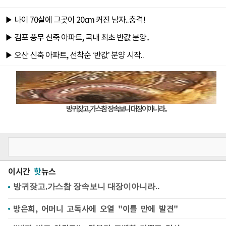
이시간
핫
뉴스
방은희, 어머니 고독사에 오열 "이틀 만에 발견"