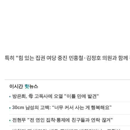
특히 "힘 있는 집권 여당 중진 민홍철·김정호 의원과 함
이시간
핫
뉴스
방은희, 母 고독사에 오열 "이틀 만에 발견"
전현무 "전 연인 집착·통제에 친구들과 연락 끊겨"