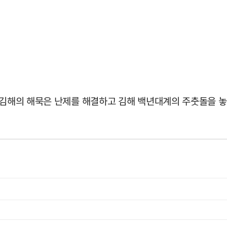
께 김해의 해묵은 난제를 해결하고 김해 백년대계의 주춧돌을 놓