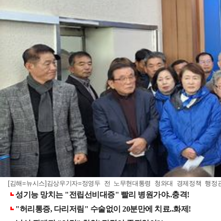
[김해=뉴시스]김상우기자=정영두 전 노무현대통령 청와대 경제정책 행정관은