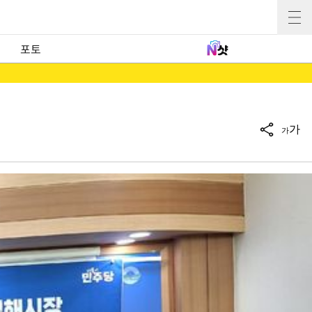
포토
가
가