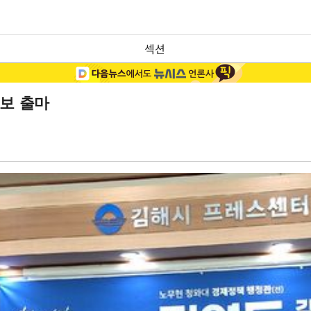
섹션
후보 출마