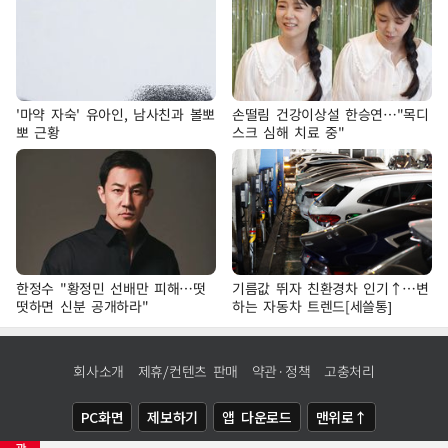
'마약 자숙' 유아인, 남사친과 볼뽀
손떨림 건강이상설 한승연…"목디
뽀 근황
스크 심해 치료 중"
한정수 "황정민 선배만 피해…떳
기름값 뛰자 친환경차 인기↑…변
떳하면 신분 공개하라"
하는 자동차 트렌드[세쓸통]
회사소개
제휴/컨텐츠 판매
약관·정책
고충처리
PC화면
제보하기
앱 다운로드
맨위로↑