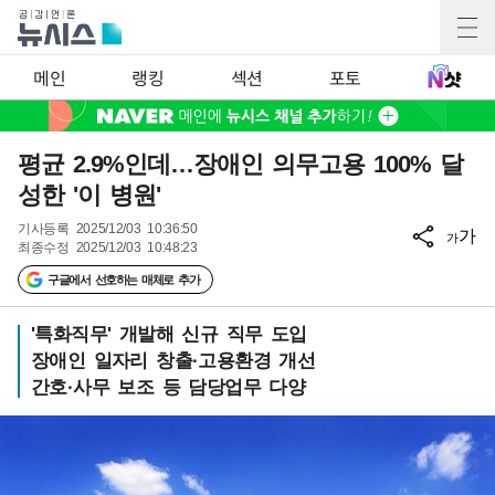
메인
랭킹
섹션
포토
평균 2.9%인데…장애인 의무고용 100% 달
성한 '이 병원'
기사등록
2025/12/03 10:36:50
가
가
최종수정
2025/12/03 10:48:23
구글에서 선호하는 매체로 추가
'특화직무' 개발해 신규 직무 도입
장애인 일자리 창출·고용환경 개선
간호·사무 보조 등 담당업무 다양