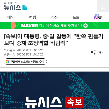
메인
랭킹
섹션
포토
[속보]이 대통령, 중·일 갈등에 "한쪽 편들기
보다 중재·조정역할 바람직"
기사등록
2025/12/03 10:15:26
가
가
최종수정
2025/12/03 10:17:26
구글에서 선호하는 매체로 추가