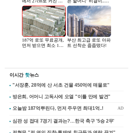
이시간
핫
뉴스
"서장훈, 28억에 산 서초 건물 450억에 매물로"
방은희, 어머니 고독사에 오열 "이틀 만에 발견"
심판 성 접대 7경기 결과는?…한국 축구 '5승 2무'
전현무 "전 연인 집착·통제에 친구들과 연락 끊겨"