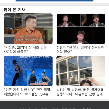
많이 본 기사
"서장훈, 28억에 산 서초 건물
전현무 "전 연인 집착에 친구들과
450억에 매물로"
연락 끊어"
"여군 지원 막힌 UDT 훈련 직접
박찬민 딸 박민하, 배우·국가대표
해봤습니다"…707 출신 女유튜버
병행하더니…여유로운 근황 공개
'완벽 소화'