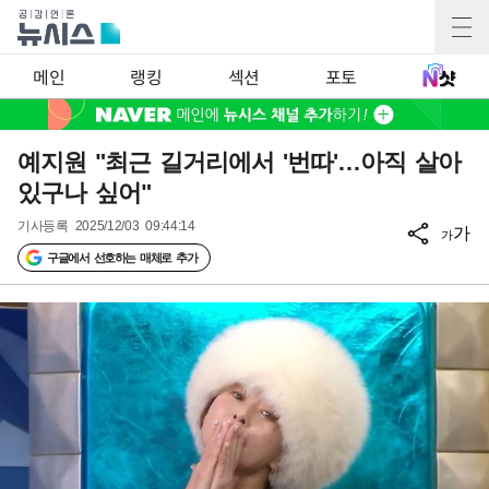
메인
랭킹
섹션
포토
예지원 "최근 길거리에서 '번따'…아직 살아
있구나 싶어"
기사등록
2025/12/03 09:44:14
가
가
구글에서 선호하는 매체로 추가