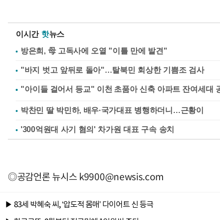
이시간
핫
뉴스
방은희, 母 고독사에 오열 "이틀 만에 발견"
"바지 벗고 앞뒤로 돌아"…탈북민 회상한 기쁨조 검사
박찬민 딸 박민하, 배우·국가대표 병행하더니…근황이
'300억원대 사기 혐의' 차가원 대표 구속 송치
◎공감언론 뉴시스
k9900@newsis.com