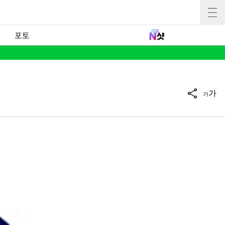
포토
가
가