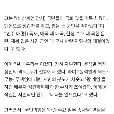
그는 "(비상계엄 당시) 국민들이 국회 앞을 가득 채웠다.
맨몸으로 장갑차를 막고, 총을 든 군인을 막아냈다"며
"민주 대(對) 독재, 애국 대 매국, 헌정 수호 대 국헌 문
란, 제복 입은 시민 군인 대 군사 반란 지휘부의 대결이었
다"고 했다.
이어 "끝내 우리는 이겼다. 감히 자부한다. 윤석열 독재
정권의 격퇴, 누가 선봉에서 섰나"라며 "윤석열의 무도·
무능·무책임에 대한 시민의 분노가 치솟고 '왕 게임'을
하던 배우자 김건희씨에 대한 수사가 조여왔다. 이에 윤
석열은 자멸적인 친위 쿠데타를 일으켰다"고 했다.
그러면서 "국민의힘은 '내란 주요 임무 종사당' 역할을