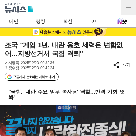
메인
랭킹
섹션
포토
조국 "계엄 1년, 내란 옹호 세력은 변함없
어…지방선거서 국힘 격퇴"
기사등록
2025/12/03 09:32:36
가
가
최종수정
2025/12/03 09:42:24
구글에서 선호하는 매체로 추가
"국힘, '내란 주요 임무 종사당' 역할…반격 기회 엿
봐"