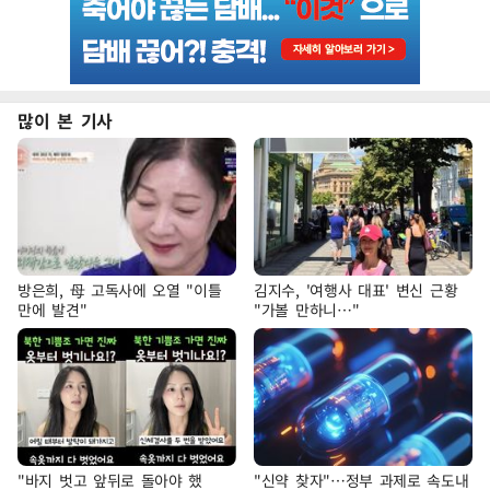
많이 본 기사
방은희, 母 고독사에 오열 "이틀
김지수, '여행사 대표' 변신 근황
만에 발견"
"가볼 만하니…"
"바지 벗고 앞뒤로 돌아야 했
"신약 찾자"…정부 과제로 속도내