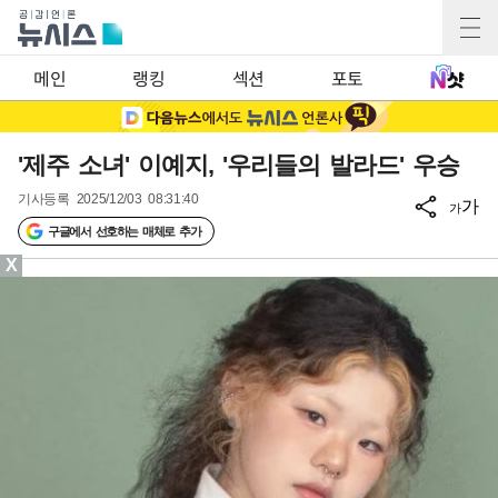
메인
랭킹
섹션
포토
'제주 소녀' 이예지, '우리들의 발라드' 우승
기사등록
2025/12/03 08:31:40
가
가
구글에서 선호하는 매체로 추가
X