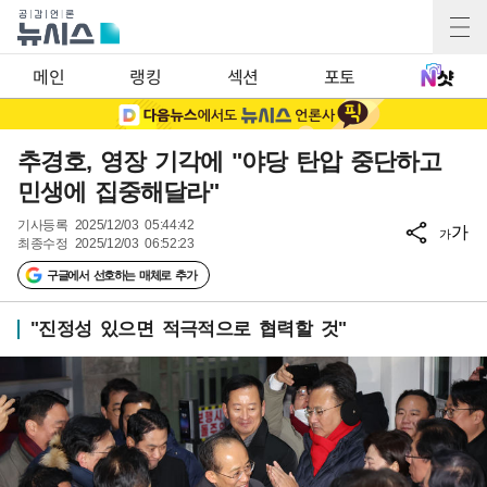
메인
랭킹
섹션
포토
추경호, 영장 기각에 "야당 탄압 중단하고
민생에 집중해달라"
기사등록
2025/12/03 05:44:42
가
가
최종수정
2025/12/03 06:52:23
구글에서 선호하는 매체로 추가
"진정성 있으면 적극적으로 협력할 것"