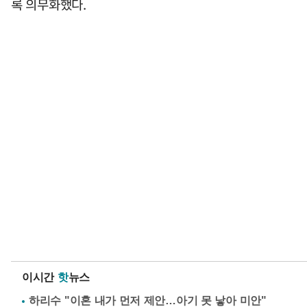
록 의무화했다.
이시간
핫
뉴스
하리수 "이혼 내가 먼저 제안…아기 못 낳아 미안"