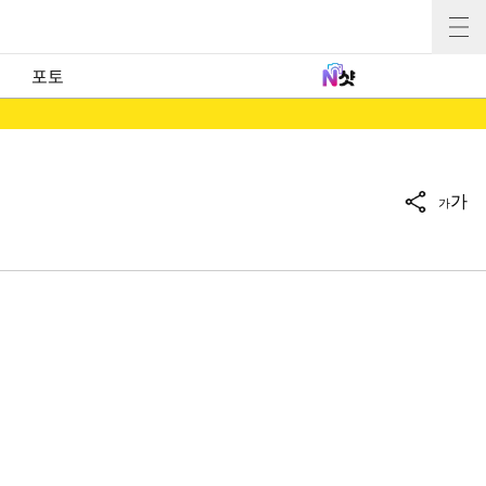
포토
가
가