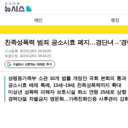
메인
랭킹
친족성폭력 범죄 공소시효 폐지…경단녀→'경
기사등록
2025/12/03 06:00:00
최종수정
2025/12/03 06:44:23
구글에서 선호하는 매체로 추가
성평등가족부 소관 10개 법률 개정안 국회 본회의 통과
공소시효 배제 특례, 13세~19세 친족성폭력까지 확대
미성년 성폭력 피해자 보호시설 퇴소 연령 25세로 상향
경력단절 차별금지 명문화…가족친화인증 사후관리 강