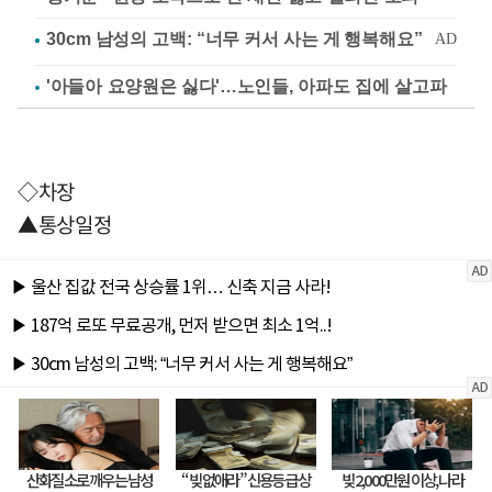
'아들아 요양원은 싫다'…노인들, 아파도 집에 살고파
◇차장
▲통상일정