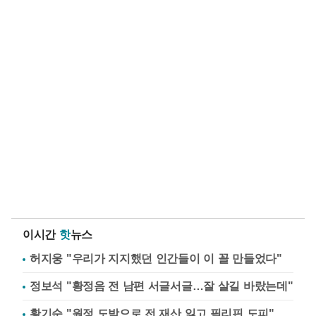
이시간
핫
뉴스
허지웅 "우리가 지지했던 인간들이 이 꼴 만들었다"
정보석 "황정음 전 남편 서글서글…잘 살길 바랐는데"
황기순 "원정 도박으로 전 재산 잃고 필리핀 도피"