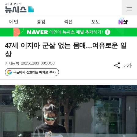
메인
랭킹
섹션
포토
47세 이지아 군살 없는 몸매…여유로운 일
상
기사등록
2025/12/03 00:00:00
가
가
구글에서 선호하는 매체로 추가