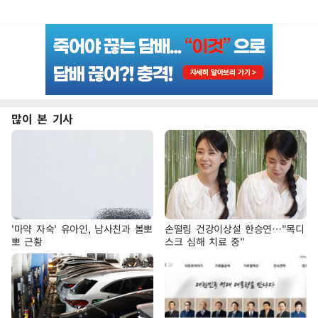
많이 본 기사
'마약 자숙' 유아인, 남사친과 볼뽀
손떨림 건강이상설 한승연…"목디
뽀 근황
스크 심해 치료 중"