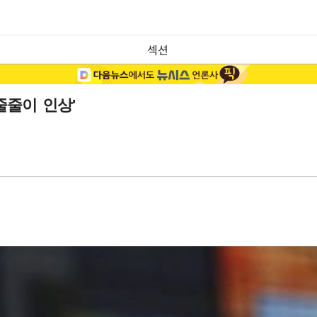
섹션
줄줄이 인상'