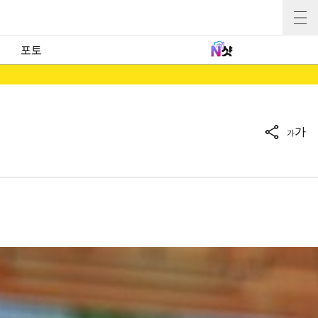
포토
가
가