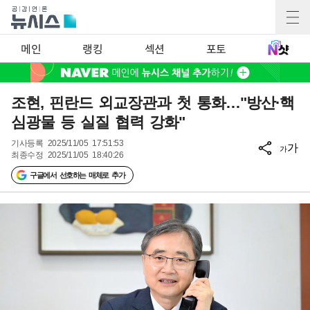
메인
랭킹
섹션
포토
조현, 핀란드 외교장관과 첫 통화…"방산·핵
심광물 등 실질 협력 강화"
기사등록
2025/11/05 17:51:53
가
가
최종수정
2025/11/05 18:40:26
구글에서 선호하는 매체로 추가