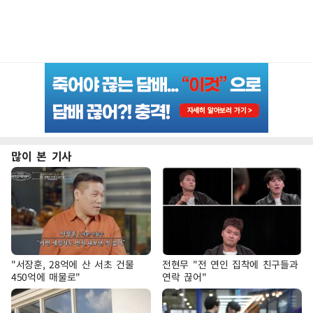
많이 본 기사
"서장훈, 28억에 산 서초 건물
전현무 "전 연인 집착에 친구들과
450억에 매물로"
연락 끊어"